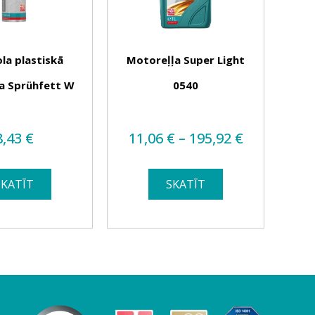
la plastiskā
Motoreļļa Super Light
Univ
a Sprühfett W
0540
F
Price
8,43
€
11,06
€
–
195,92
€
range:
11,06 €
SKATĪT
SKATĪT
through
195,92 €