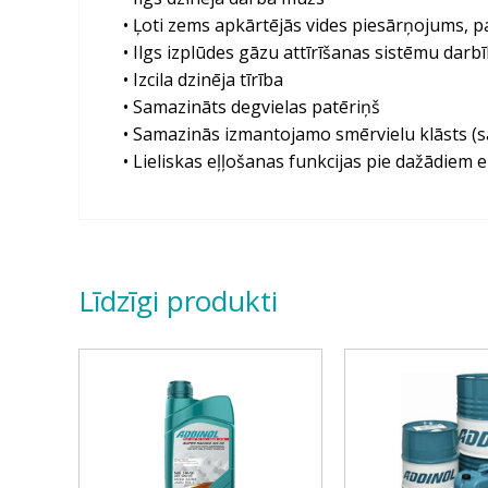
• Ļoti zems apkārtējās vides piesārņojums,
• Ilgs izplūdes gāzu attīrīšanas sistēmu dar
• Izcila dzinēja tīrība
• Samazināts degvielas patēriņš
• Samazinās izmantojamo smērvielu klāsts 
• Lieliskas eļļošanas funkcijas pie dažādiem 
Līdzīgi produkti