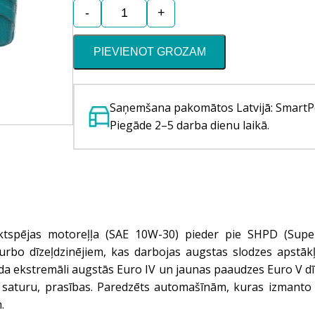
Motoreļļa
-
+
Professional
1030
CK-
PIEVIENOT GROZAM
4
quantity
Saņemšana pakomātos Latvijā: SmartP
Piegāde 2–5 darba dienu laikā.
tspējas motoreļļa (SAE 10W-30) pieder pie SHPD (Supe
rbo dīzeļdzinējiem, kas darbojas augstas slodzes apstākļ
lda ekstremāli augstās Euro IV un jaunas paaudzes Euro V d
 saturu, prasības. Paredzēts automašīnām, kuras izmanto 
.