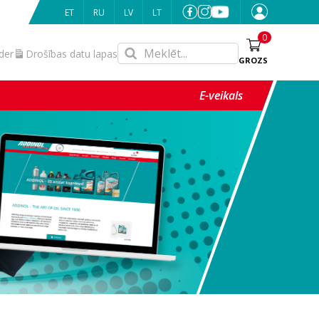
ET
RU
LV
LT
0
nder
Drošības datu lapas
GROZS
E-veikals