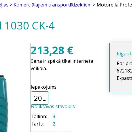
ļļas
>
Komerciālajiem transportlīdzekļiem
> Motoreļļa Profe
l 1030 CK-4
213,28
€
Rīgas b
Cena ir spēkā tikai interneta
Par pr
veikalā.
67218
E-past
Iepakojums
20L
Noliktavas stāvoklis:
Tallinn:
3
Tartu:
2