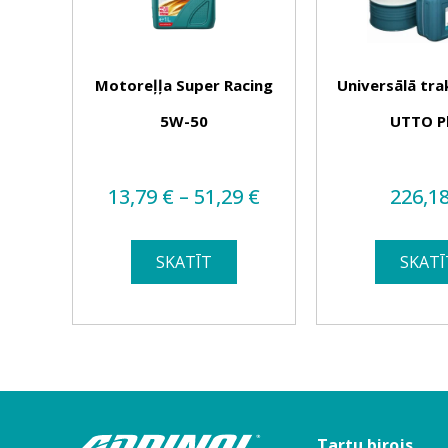
 eļļa
Motoreļļa Super Racing
Universālā tra
0
5W-50
UTTO P
Price
13,79
€
–
51,29
€
226,1
range:
13,79 €
SKATĪT
SKATĪ
through
51,29 €
Tartu birojs