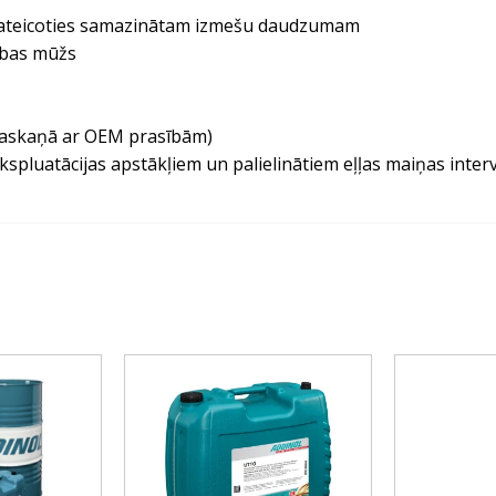
 pateicoties samazinātam izmešu daudzumam
bības mūžs
(saskaņā ar OEM prasībām)
ekspluatācijas apstākļiem un palielinātiem eļļas maiņas inter