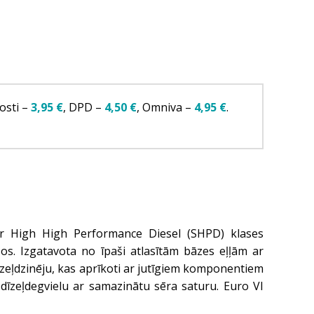
osti –
3,95 €
, DPD –
4,50 €
, Omniva –
4,95 €
.
r High High Performance Diesel (SHPD) klases
os. Izgatavota no īpaši atlasītām bāzes eļļām ar
īzeļdzinēju, kas aprīkoti ar jutīgiem komponentiem
dīzeļdegvielu ar samazinātu sēra saturu. Euro VI