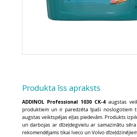
Produkta īss apraksts
ADDINOL Professional 1030 CK-4
augstas veik
produktiem un ir paredzēta īpaši noslogotiem tu
augstas veiktspējas eļļas piedevām. Produkts izpi
un darbojas ar dīzeļdegvielu ar samazinātu sēra
rekomendējams tikai Iveco un Volvo dīzeļdzinējiem