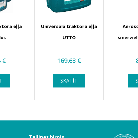
ktora eļļa
Universālā traktora eļļa
Aeroso
lus
UTTO
smērviel
8
€
169,63
€
T
SKATĪT
Tallinas birojs