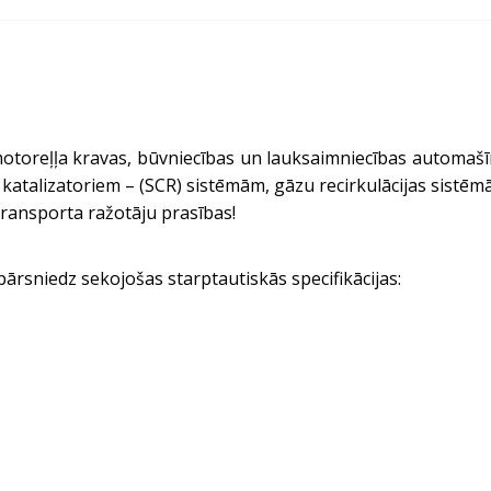
 motoreļļa kravas, būvniecības un lauksaimniecības automašī
), katalizatoriem – (SCR) sistēmām, gāzu recirkulācijas sistēm
transporta ražotāju prasības!
pārsniedz sekojošas starptautiskās specifikācijas: