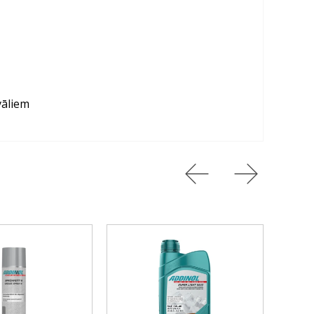
vāliem