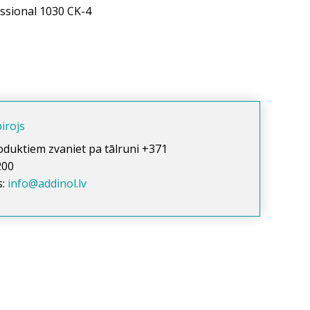
ssional 1030 CK-4
irojs
oduktiem zvaniet pa tālruni +371
200
s:
info@addinol.lv