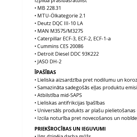
Izpilda prasības/atbilst
• MB 228.31
• MTU-Ölkategorie 2.1
• Deutz DQC III-10 LA
• MAN M3575/M3275
• Caterpillar ECF-3, ECF-2, ECF-1-a
• Cummins CES 20086
• Detroit Diesel DDC 93K222
• JASO DH-2
ĪPAŠĪBAS
• Lieliska aizsardzība pret nodilumu un koroz
• Samazināta sadegošās eļļas produktu emisi
• Atbilstība mid-SAPS
• Lieliskas antifrikcijas īpašības
• Universāls produkts ar plašu pielietošana
• Izcila noturība pret novecošanos un nobīdes
PRIEKŠROCĪBAS UN IEGUVUMI
• Ilgs dzinēja darba mūžs