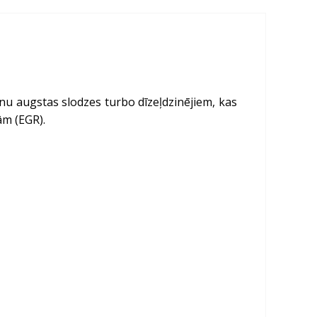
nu augstas slodzes turbo dīzeļdzinējiem, kas
ām (EGR).