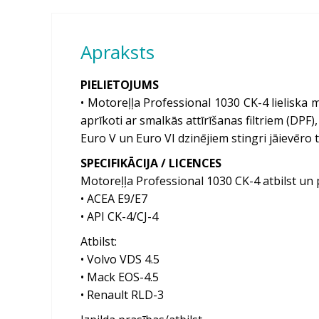
Apraksts
PIELIETOJUMS
• Motoreļļa Professional 1030 CK-4 lieliska
aprīkoti ar smalkās attīrīšanas filtriem (DPF
Euro V un Euro VI dzinējiem stingri jāievēro 
SPECIFIKĀCIJA / LICENCES
Motoreļļa Professional 1030 CK-4 atbilst un 
• ACEA E9/E7
• API CK-4/CJ-4
Atbilst:
• Volvo VDS 4.5
• Mack EOS-4.5
• Renault RLD-3