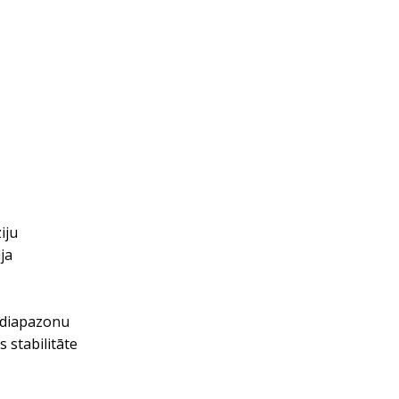
iju
ja
s diapazonu
 stabilitāte