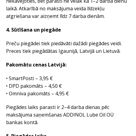
nekavējoties, bet parasti ne vēlāk kā 1–2 darba dienu
laikā. Atkarībā no maksājuma veida līdzekļu
atgriešana var aizņemt līdz 7 darba dienām.
4. Sūtīšana un piegāde
Preču piegādei tiek piedāvāti dažādi piegādes veidi.
Preces tiek piegādātas Igaunijā, Latvijā un Lietuvā.
Pakomātu cenas Latvijā:
• SmartPosti – 3,95 €
• DPD pakomāts – 4,50 €
• Omniva pakomāts – 4,95 €
Piegādes laiks parasti ir 2–4 darba dienas pēc
maksājuma saņemšanas ADDINOL Lube Oil OÜ
bankas kontā.