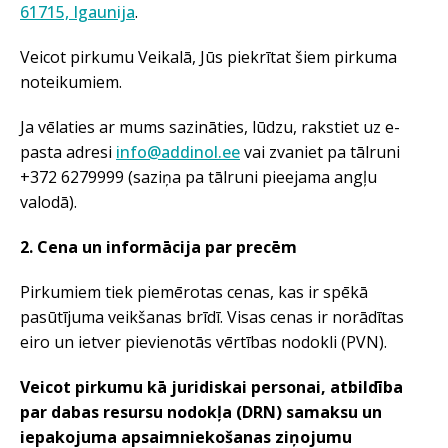
61715, Igaunija
.
Veicot pirkumu Veikalā, Jūs piekrītat šiem pirkuma
noteikumiem.
Ja vēlaties ar mums sazināties, lūdzu, rakstiet uz e-
pasta adresi
info@addinol.ee
vai zvaniet pa tālruni
+372 6279999 (saziņa pa tālruni pieejama angļu
valodā).
2. Cena un informācija par precēm
Pirkumiem tiek piemērotas cenas, kas ir spēkā
pasūtījuma veikšanas brīdī. Visas cenas ir norādītas
eiro un ietver pievienotās vērtības nodokli (PVN).
Veicot pirkumu kā juridiskai personai, atbildība
par dabas resursu nodokļa (DRN) samaksu un
iepakojuma apsaimniekošanas ziņojumu