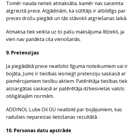
Tomēr nauda netiek atmaksāta, kamēr nav saņemta
atgrieztā prece. Atgādinām, ka sūtītājs ir atbildīgs par
preces drošu piegādi un tās stāvokli atgriešanas laikā.
Atmaksa tiek veikta uz to pašu maksājuma līdzekli, ja
vien nav panākta cita vienošanās.
9. Pretenzijas
Ja piegādātā prece neatbilst līguma noteikumiem vai ir
bojāta, Jums ir tiesības iesniegt pretenziju saskaņā ar
piemērojamiem tiesību aktiem. Patērētāja tiesības tiek
aizsargātas saskaņā ar patērētāja dzīvesvietas valsts
obligātajām normām.
ADDINOL Lube Oil OÜ neatbild par bojājumiem, kas
radušies nepareizas lietošanas rezultātā.
10. Personas datu apstrāde