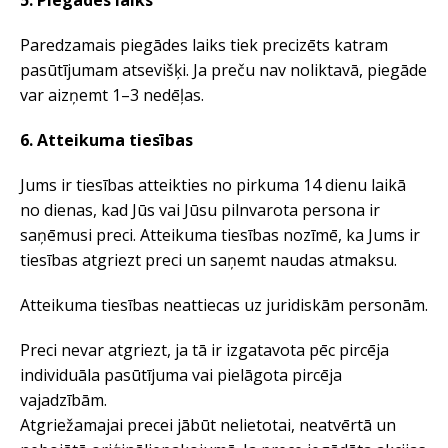
5.
Piegādes laiks
Paredzamais piegādes laiks tiek precizēts katram
pasūtījumam atsevišķi. Ja preču nav noliktavā, piegāde
var aizņemt 1–3 nedēļas.
6. Atteikuma tiesības
Jums ir tiesības atteikties no pirkuma 14 dienu laikā
no dienas, kad Jūs vai Jūsu pilnvarota persona ir
saņēmusi preci. Atteikuma tiesības nozīmē, ka Jums ir
tiesības atgriezt preci un saņemt naudas atmaksu.
Atteikuma tiesības neattiecas uz juridiskām personām.
Preci nevar atgriezt, ja tā ir izgatavota pēc pircēja
individuāla pasūtījuma vai pielāgota pircēja
vajadzībām.
Atgriežamajai precei jābūt nelietotai, neatvērtā un