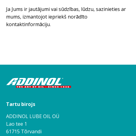
Ja Jums ir jautājumi vai sūdzības, lūdzu, sazinieties ar
mums, izmantojot iepriekš norādīto
kontaktinformāciju.
Tartu birojs
ADDINOL LUBE OIL OÜ
Lao tee 1
61715 Tõrvandi