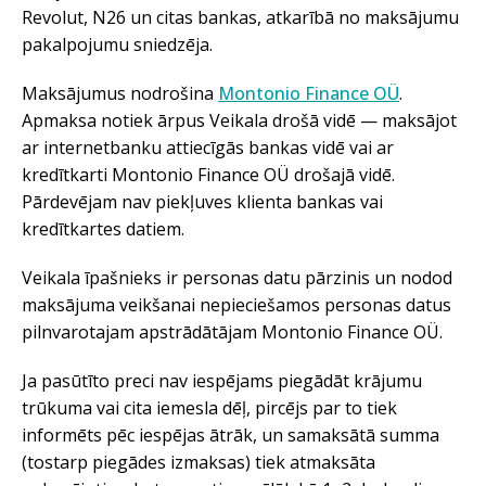
Revolut, N26 un citas bankas, atkarībā no maksājumu
pakalpojumu sniedzēja.
Maksājumus nodrošina
Montonio Finance OÜ
.
Apmaksa notiek ārpus Veikala drošā vidē — maksājot
ar internetbanku attiecīgās bankas vidē vai ar
kredītkarti Montonio Finance OÜ drošajā vidē.
Pārdevējam nav piekļuves klienta bankas vai
kredītkartes datiem.
Veikala īpašnieks ir personas datu pārzinis un nodod
maksājuma veikšanai nepieciešamos personas datus
pilnvarotajam apstrādātājam Montonio Finance OÜ.
Ja pasūtīto preci nav iespējams piegādāt krājumu
trūkuma vai cita iemesla dēļ, pircējs par to tiek
informēts pēc iespējas ātrāk, un samaksātā summa
(tostarp piegādes izmaksas) tiek atmaksāta