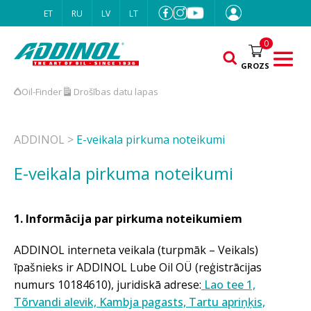
ET
RU
LV
LT
0
GROZS
Oil-Finder
Drošības datu lapas
ADDINOL
>
E-veikala pirkuma noteikumi
E-veikala pirkuma noteikumi
1. Informācija par pirkuma noteikumiem
ADDINOL interneta veikala (turpmāk – Veikals)
īpašnieks ir ADDINOL Lube Oil OÜ (reģistrācijas
numurs 10184610), juridiskā adrese:
Lao tee 1,
Tõrvandi alevik, Kambja pagasts, Tartu apriņķis,