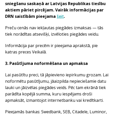
sniegšanu saskaņā ar Latvijas Republikas tiesību
aktiem pāriet pircējam. Vairāk informācijas par
DRN saistībām pieejama
šeit
.
Preču cenās nav iekļautas piegādes izmaksas — tās
tiek norādītas atsevišķi, izvēloties piegādes veidu.
Informācija par precēm ir pieejama aprakstā, pie
katras preces Veikalā.
3. Pasūtījuma noformēšana un apmaksa
Lai pasūtītu preci, tā jāpievieno iepirkumu grozam. Lai
noformētu pasūtījumu, jāaizpilda nepieciešamie datu
lauki un jāizvēlas piegādes veids. Pēc tam ekrānā tiek
parādīta kopējā summa, kuru iespējams droši
apmaksāt, izmantojot internetbanku vai kredītkarti.
Pieejamās bankas: Swedbank, SEB, Citadele, Luminor,