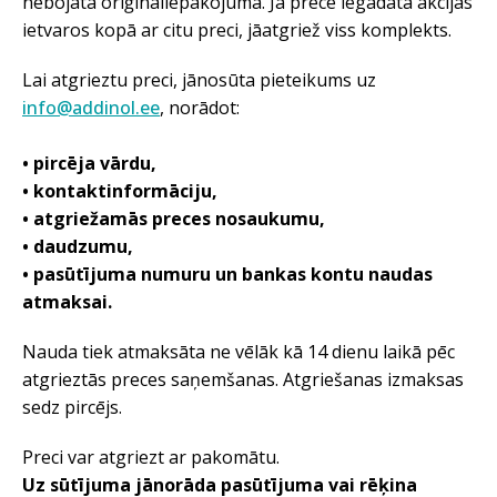
nebojātā oriģināliepakojumā. Ja prece iegādāta akcijas
ietvaros kopā ar citu preci, jāatgriež viss komplekts.
Lai atgrieztu preci, jānosūta pieteikums uz
info@addinol.ee
, norādot:
• pircēja vārdu,
• kontaktinformāciju,
• atgriežamās preces nosaukumu,
• daudzumu,
• pasūtījuma numuru un bankas kontu naudas
atmaksai.
Nauda tiek atmaksāta ne vēlāk kā 14 dienu laikā pēc
atgrieztās preces saņemšanas. Atgriešanas izmaksas
sedz pircējs.
Preci var atgriezt ar pakomātu.
Uz sūtījuma jānorāda pasūtījuma vai rēķina