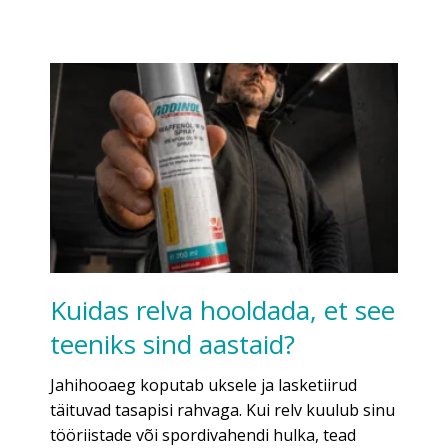
Kuidas relva hooldada, et see
teeniks sind aastaid?
Jahihooaeg koputab uksele ja lasketiirud
täituvad tasapisi rahvaga. Kui relv kuulub sinu
tööriistade või spordivahendi hulka, tead