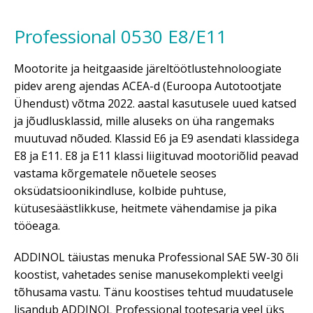
Professional 0530 E8/E11
Mootorite ja heitgaaside järeltöötlustehnoloogiate
pidev areng ajendas ACEA-d (Euroopa Autotootjate
Ühendust) võtma 2022. aastal kasutusele uued katsed
ja jõudlusklassid, mille aluseks on üha rangemaks
muutuvad nõuded. Klassid E6 ja E9 asendati klassidega
E8 ja E11. E8 ja E11 klassi liigituvad mootoriõlid peavad
vastama kõrgematele nõuetele seoses
oksüdatsioonikindluse, kolbide puhtuse,
kütusesäästlikkuse, heitmete vähendamise ja pika
tööeaga.
ADDINOL täiustas menuka Professional SAE 5W-30 õli
koostist, vahetades senise manusekomplekti veelgi
tõhusama vastu. Tänu koostises tehtud muudatusele
lisandub ADDINOL Professional tootesarja veel üks