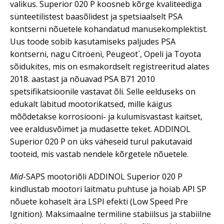
valikus. Superior 020 P koosneb kõrge kvaliteediga
sünteetilistest baasõlidest ja spetsiaalselt PSA
kontserni nõuetele kohandatud manusekomplektist.
Uus toode sobib kasutamiseks paljudes PSA
kontserni, nagu Citröeni, Peugeot`, Opeli ja Toyota
sõidukites, mis on esmakordselt registreeritud alates
2018. aastast ja nõuavad PSA B71 2010
spetsifikatsioonile vastavat õli. Selle eelduseks on
edukalt läbitud mootorikatsed, mille käigus
mõõdetakse korrosiooni- ja kulumisvastast kaitset,
vee eraldusvõimet ja mudasette teket. ADDINOL
Superior 020 P on üks väheseid turul pakutavaid
tooteid, mis vastab nendele kõrgetele nõuetele.
Mid
-SAPS mootoriõli ADDINOL Superior 020 P
kindlustab mootori laitmatu puhtuse ja hoiab API SP
nõuete kohaselt ära LSPI efekti (Low Speed Pre
Ignition). Maksimaalne termiline stabiilsus ja stabiilne