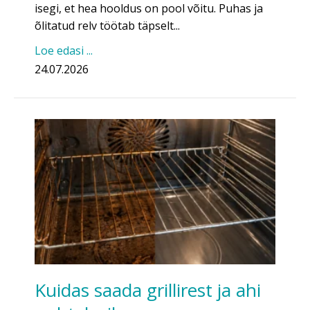
isegi, et hea hooldus on pool võitu. Puhas ja
õlitatud relv töötab täpselt...
Loe edasi ...
24.07.2026
Kuidas saada grillirest ja ahi