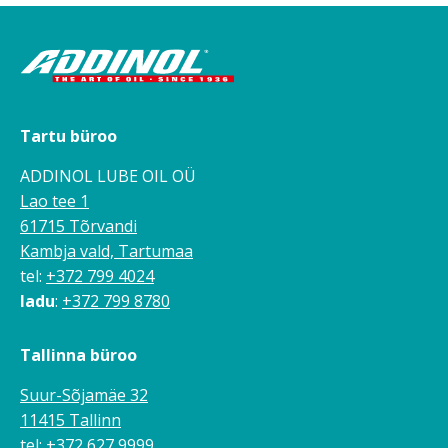
Tartu büroo
ADDINOL LUBE OIL OÜ
Lao tee 1
61715 Tõrvandi
Kambja vald, Tartumaa
tel:
+372 799 4024
ladu
:
+372 799 8780
Tallinna büroo
Suur-Sõjamäe 32
11415 Tallinn
tel:
+372 627 9999