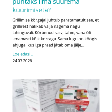
puhtaks ilma suurema
küürimiseta?
Grillimise kõrgajal juhtub paratamatult see, et
grillirest hakkab välja nägema nagu
lahinguväli. Kõrbenud rasv, tahm, vana õli –
enamasti kõik korraga. Sama lugu on köögis
ahjuga, kus iga praad jätab oma jälje,...
Loe edasi ...
24.07.2026