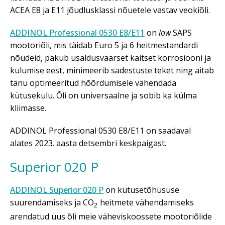
ACEA E8 ja E11 jõudlusklassi nõuetele vastav veokiõli.
ADDINOL Professional 0530 E8/E11
on
low
SAPS
mootoriõli, mis täidab Euro 5 ja 6 heitmestandardi
nõudeid, pakub usaldusväärset kaitset korrosiooni ja
kulumise eest, minimeerib sadestuste teket ning aitab
tänu optimeeritud hõõrdumisele vähendada
kütusekulu. Õli on universaalne ja sobib ka külma
kliimasse.
ADDINOL Professional 0530 E8/E11 on saadaval
alates 2023. aasta detsembri keskpaigast.
Superior 020 P
ADDINOL Superior 020 P
on kütusetõhususe
suurendamiseks ja CO
heitmete vähendamiseks
2
arendatud uus õli meie väheviskoossete mootoriõlide