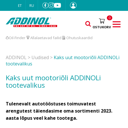
ET
RU
0
OSTUKORV
Oil-Finder
Allalaetavad failid
Ohutuskaardid
ADDINOL
>
Uudised
>
Kaks uut mootoriõli ADDINOLi
tootevalikus
Kaks uut mootoriõli ADDINOLi
tootevalikus
Tulenevalt autotööstuses toimuvatest
arengutest täiendasime oma sortimenti 2023.
aasta lõpus veel kahe tootega.