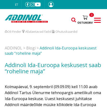
ET
0
OSTUKORV
Oil-Finder
Allalaetavad failid
Ohutuskaardid
ADDINOL
>
Blogi
>
Addinoli Ida-Euroopa keskusest
saab “roheline maja”
Addinoli Ida-Euroopa keskusest saab
“roheline maja”
Kolmapäeval, 9. septembril (09.09.09) kell 11.00 avab
Addinol Tartus Ülenurme tehnopargis ametlikult oma
Ida-Euroopa keskuse. Uuest keskusest juhitakse
Addinoli määrdeõlide müüke kõikidele Ida-Euroopa