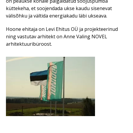
on peaukse kohale paigaldatud soojuspumba
küttekeha, et soojendada ukse kaudu sisenevat
välisõhku ja vältida energiakadu läbi ukseava.
Hoone ehitaja on Levi Ehitus OÜ ja projekteerinud
ning vastutav arhitekt on Anne Valing NOVEL
arhitektuuribüroost.