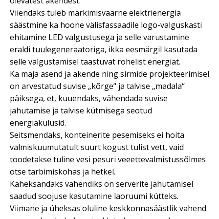
olevatest akendest.
Viiendaks tuleb märkimisväärne elektrienergia
säästmine ka hoone välisfassaadile logo-valguskasti
ehitamine LED valgustusega ja selle varustamine
eraldi tuulegeneraatoriga, ikka eesmärgil kasutada
selle valgustamisel taastuvat rohelist energiat.
Ka maja asend ja akende ning sirmide projekteerimisel
on arvestatud suvise „kõrge“ ja talvise „madala“
päiksega, et, kuuendaks, vähendada suvise
jahutamise ja talvise kütmisega seotud
energiakulusid.
Seitsmendaks, konteinerite pesemiseks ei hoita
valmiskuumutatult suurt kogust tulist vett, vaid
toodetakse tuline vesi pesuri veeettevalmistussõlmes
otse tarbimiskohas ja hetkel.
Kaheksandaks vahendiks on serverite jahutamisel
saadud soojuse kasutamine laoruumi kütteks.
Viimane ja üheksas oluline keskkonnasäästlik vahend