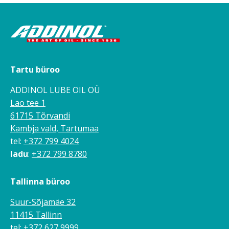
Tartu büroo
ADDINOL LUBE OIL OÜ
Lao tee 1
61715 Tõrvandi
Kambja vald, Tartumaa
tel:
+372 799 4024
ladu
:
+372 799 8780
Tallinna büroo
Suur-Sõjamäe 32
11415 Tallinn
tel:
+372 627 9999