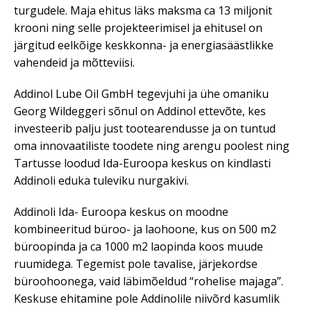
turgudele. Maja ehitus läks maksma ca 13 miljonit
krooni ning selle projekteerimisel ja ehitusel on
järgitud eelkõige keskkonna- ja energiasäästlikke
vahendeid ja mõtteviisi.
Addinol Lube Oil GmbH tegevjuhi ja ühe omaniku
Georg Wildeggeri sõnul on Addinol ettevõte, kes
investeerib palju just tootearendusse ja on tuntud
oma innovaatiliste toodete ning arengu poolest ning
Tartusse loodud Ida-Euroopa keskus on kindlasti
Addinoli eduka tuleviku nurgakivi.
Addinoli Ida- Euroopa keskus on moodne
kombineeritud büroo- ja laohoone, kus on 500 m2
büroopinda ja ca 1000 m2 laopinda koos muude
ruumidega. Tegemist pole tavalise, järjekordse
büroohoonega, vaid läbimõeldud “rohelise majaga”.
Keskuse ehitamine pole Addinolile niivõrd kasumlik