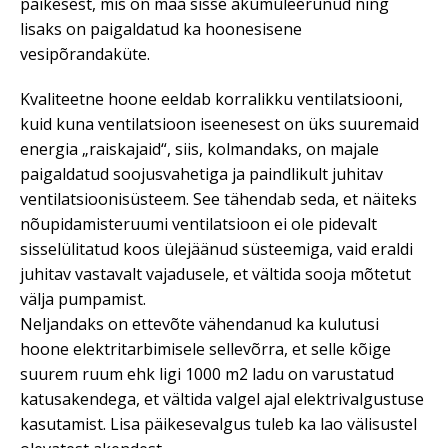
päikesest, mis on maa sisse akumuleerunud ning
lisaks on paigaldatud ka hoonesisene
vesipõrandaküte.
Kvaliteetne hoone eeldab korralikku ventilatsiooni,
kuid kuna ventilatsioon iseenesest on üks suuremaid
energia „raiskajaid“, siis, kolmandaks, on majale
paigaldatud soojusvahetiga ja paindlikult juhitav
ventilatsioonisüsteem. See tähendab seda, et näiteks
nõupidamisteruumi ventilatsioon ei ole pidevalt
sisselülitatud koos ülejäänud süsteemiga, vaid eraldi
juhitav vastavalt vajadusele, et vältida sooja mõtetut
välja pumpamist.
Neljandaks on ettevõte vähendanud ka kulutusi
hoone elektritarbimisele sellevõrra, et selle kõige
suurem ruum ehk ligi 1000 m2 ladu on varustatud
katusakendega, et vältida valgel ajal elektrivalgustuse
kasutamist. Lisa päikesevalgus tuleb ka lao välisustel