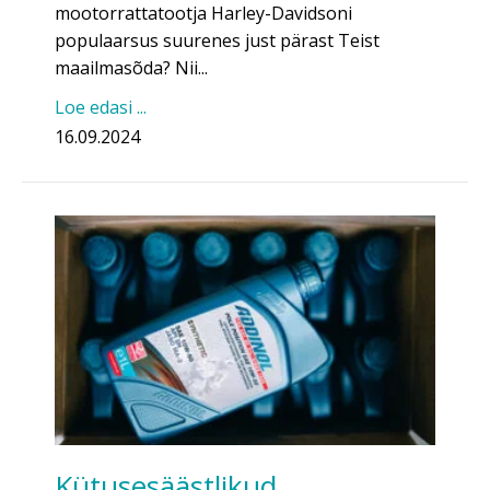
mootorrattatootja Harley-Davidsoni
populaarsus suurenes just pärast Teist
maailmasõda? Nii...
Loe edasi ...
16.09.2024
Kütusesäästlikud