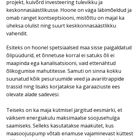
projekt, kuivõrd investeering tulevikku ja
keskonnasäästlikusse. Hoone on väga läbimõeldud ja
omab ranget kontseptsiooni, mistõttu on majal ka
üheksa olulist ning suurt keskkonnasäästlikku
vahendit.
Esiteks on hoonel spetsiaalsed maa sisse paigaldatud
õlipüüdurid, et õnnetuse korral ei satuks õli ei
maapinda ega kanalisatsiooni, vaid ettenähtud
õlikogumise mahutitesse. Samuti on sinna kokku
suunatud kõik pesuruumide veed ja avariitrappide
trassid ning lisaks korjatakse ka garaaziuste ees
olevate alade sadevesi.
Teiseks on ka maja kütmisel järgitud eesmärki, et
väiksem energiakulu maksimaalse soojusehulga
saamiseks. Selleks kasutatakse maakütet, kus
maasoojuspump võtab enamuse vajaminevast küttest