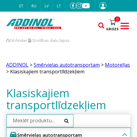
ET
RU
LV
LT
0
GROZS
Oil-Finder
Drošības datu lapas
ADDINOL
>
Smērvielas autotransportam
>
Motoreļļas
> Klasiskajiem transportlīdzekļiem
Klasiskajiem
transportlīdzekļiem
Search
Smērvielas autotransportam