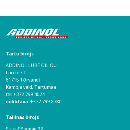
Tartu birojs
ADDINOL LUBE OIL OÜ
Lao tee 1
61715 Tõrvandi
Kambja vald, Tartumaa
tel: +372 799 4024
noliktava
: +372 799 8780
Tallinas birojs
Suur-Sõjamäe 32