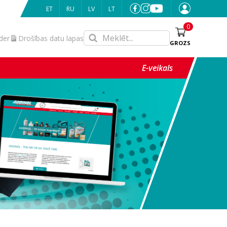
ET
RU
LV
LT
0
nder
Drošības datu lapas
GROZS
E-veikals