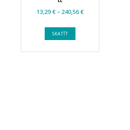
LL
Price
13,29
€
–
240,56
€
range:
13,29 €
SKATĪT
through
240,56 €