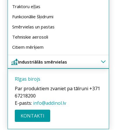
Traktoru eļļas
Funkcionālie šķidrumi
Smērvielas un pastas
Tehniskie aerosoli
Citiem mērķiem
Industriālās smērvielas
Rīgas birojs
Par produktiem zvaniet pa tālruni +371
67218200
E-pasts:
info@addinol.lv
KONTAKTI