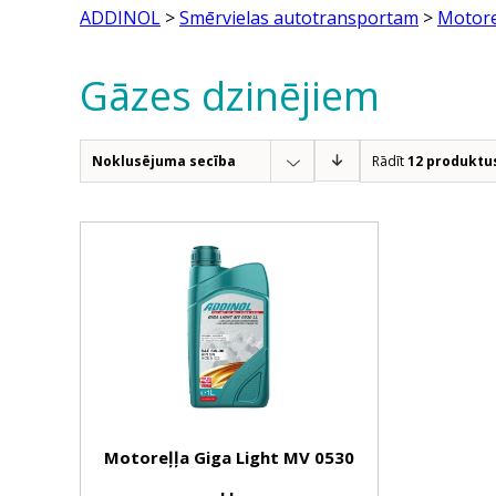
ADDINOL
>
Smērvielas autotransportam
>
Motore
Gāzes dzinējiem
Noklusējuma secība
Rādīt
12 produktu
Motoreļļa Giga Light MV 0530