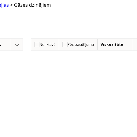
ļļas
> Gāzes dzinējiem
s
Noliktavā
Pēc pasūtījuma
Viskozitāte