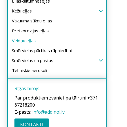
Eļļas-siltumnesējas
Ķēžu eļļas
Vakuuma sūkņu eļļas
Pretkorozijas eļļas
Veidņu eļļas
Smērvielas pārtikas rūpniecībai
Smērvielas un pastas
Tehniskie aerosoli
Rīgas birojs
Par produktiem zvaniet pa tālruni +371
67218200
E-pasts:
info@addinol.lv
KONTAKTI