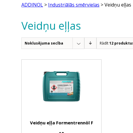
ADDINOL
>
Industriālās smērvielas
> Veidņu eļļas
Veidņu eļļas
Noklusējuma secība
Rādīt
12 produktu
Veidņu eļļa Formentrennöl F