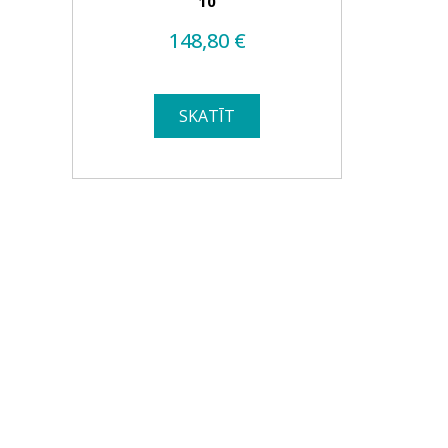
10
148,80
€
SKATĪT