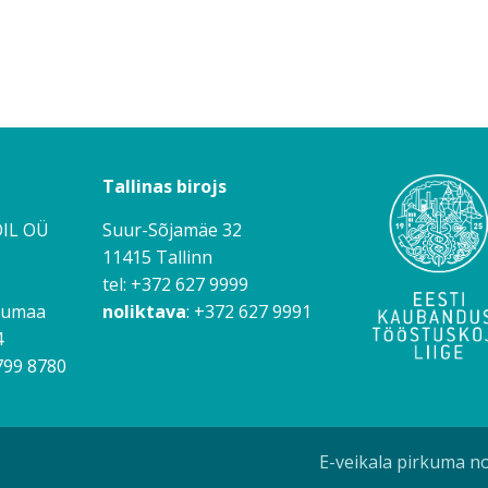
Tallinas birojs
IL OÜ
Suur-Sõjamäe 32
11415 Tallinn
tel: +372 627 9999
rtumaa
noliktava
: +372 627 9991
4
799 8780
E-veikala pirkuma n