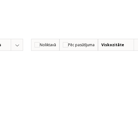
s
Noliktavā
Pēc pasūtījuma
Viskozitāte