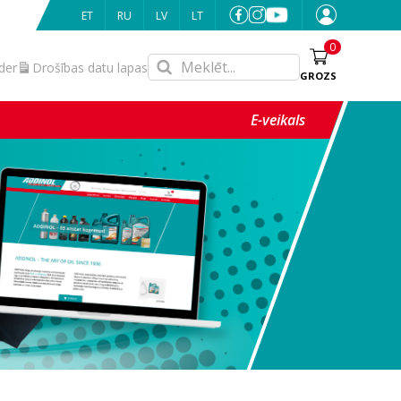
ET
RU
LV
LT
0
nder
Drošības datu lapas
GROZS
E-veikals