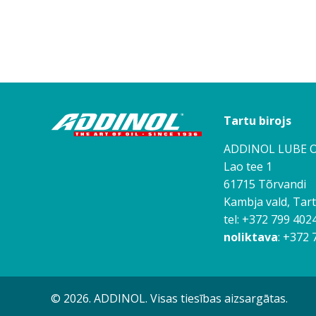
Tartu birojs
ADDINOL LUBE O
Lao tee 1
61715 Tõrvandi
Kambja vald, Ta
tel: +372 799 402
noliktava
: +372 
© 2026. ADDINOL. Visas tiesības aizsargātas.